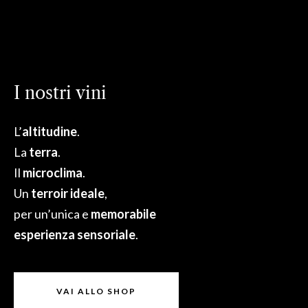
I nostri vini
L’
altitudine
.
La
terra
.
Il
microclima
.
Un
terroir ideale
,
per un’unica e
memorabile
esperienza sensoriale
.
VAI ALLO SHOP