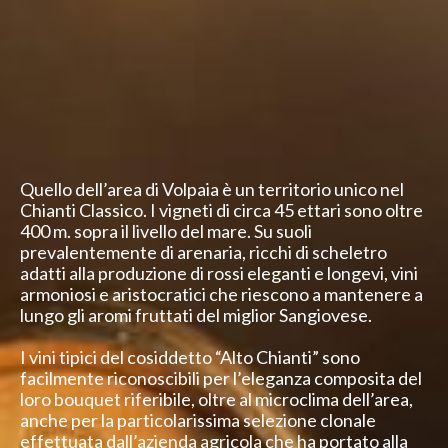
Quello dell’area di Volpaia è un territorio unico nel
Chianti Classico. I vigneti di circa 45 ettari sono oltre
400 m. sopra il livello del mare. Su suoli
prevalentemente di arenaria, ricchi di scheletro
adatti alla produzione di rossi eleganti e longevi, vini
armoniosi e aristocratici che riescono a mantenere a
lungo gli aromi fruttati del miglior Sangiovese.
I vini tipici del cosiddetto “Alto Chianti” sono
facilmente riconoscibili per l’eleganza composita del
loro bouquet riferibile, oltre al microclima dell’area,
anche per la particolarissima selezione clonale
effettuata dall’azienda agricola che ha portato alla