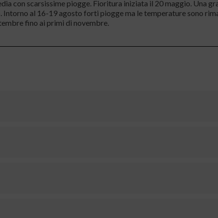
 con scarsissime piogge. Fioritura iniziata il 20 maggio. Una grand
glio. Intorno al 16-19 agosto forti piogge ma le temperature sono rim
tembre fino ai primi di novembre.