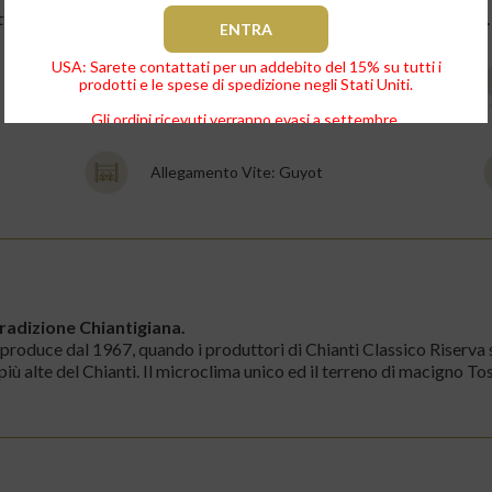
etta dei TOP3 vini nel mondo della rinomata rivista Wine Spectator.
USA: Sarete contattati per un addebito del 15% su tutti i
prodotti e le spese di spedizione negli Stati Uniti.
469-579 M S.l.m.
Gli ordini ricevuti verranno evasi a settembre.
Allegamento Vite: Guyot
tradizione Chiantigiana.
ti produce dal 1967, quando i produttori di Chianti Classico Riser
più alte del Chianti. Il microclima unico ed il terreno di macigno 