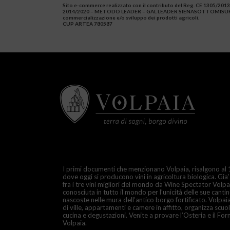
Sito e-commerce realizzato con il contributo del Reg. CE 130
2014/2020 – METODO LEADER – GAL LEADER SIENASOTTOMISURA 4.2
commercializzazione e/o sviluppo dei prodotti agricoli.
CUP ARTEA 780587
I primi documenti che menzionano Volpaia, risalgono al
dove oggi si producono vini in agricoltura biologica. Gia’
fra i tre vini migliori del mondo da Wine Spectator Volpai
conosciuta in tutto il mondo per l’unicità delle sue canti
nascoste nelle mura dell’antico borgo fortificato. Volpa
di ville, appartamenti e camere in affitto, organizza scuol
cucina e degustazioni. Venite a provare l’Osteria e il For
Volpaia.