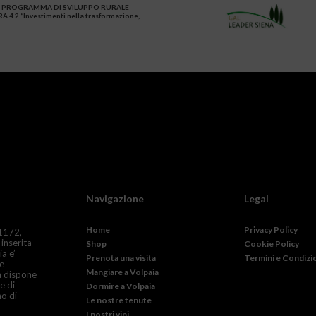
5/2013 PROGRAMMA DI SVILUPPO RURALE
 “Investimenti nella trasformazione,
Navigazione
Legal
Home
Privacy Policy
 1172,
 inserita
Shop
Cookie Policy
a e’
Prenota una visita
Termini e Condizi
ne
Mangiare a Volpaia
ia dispone
e di
Dormire a Volpaia
no di
Le nostre tenute
I nostri vini